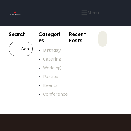
Menu
Search
Categori
Recent
es
Posts
Birthday
Catering
Wedding
Parties
Events
Conference